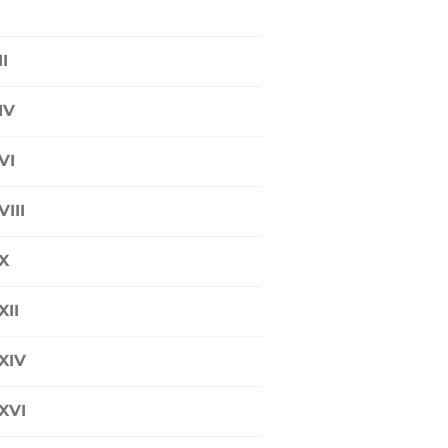
I
IV
VI
III
X
II
XIV
XVI