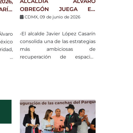
ALCALDÍA ÁLVARO
026,
OBREGÓN JUEGA EN
ARÍN
GRANDE: ENTREGA 20
ESTA
CDMX, 09 de junio de 2026
CANCHAS RECUPERADAS
 UNA
EN BENEFICIO DE MÁS DE
 DE
•El alcalde Javier López Casarín
Álvaro
14 MIL PERSONAS
O Y
consolida una de las estrategias
éxico
 EL
más ambiciosas de
idad,
recuperación de espacios
mo e
deportivos en la CDMX,
ibir a
mediante alianzas con
fundaciones, iniciativa privada,
voluntariado y comunidad.