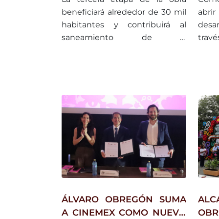
CL
beneficiará alrededor de 30 mil
abr
EXJ
habitantes y contribuirá al
desar
saneamiento de la
travé
microcuenca del Río Becerra.
Álva
alian
NBA 
Jr. N
35 j
la d
un cu
niv
inter
ÁLVARO OBREGÓN SUMA
AL
A CINEMEX COMO NUEVO
OBR