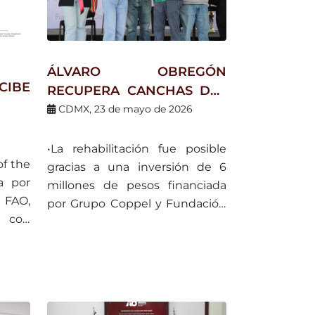
ÁLVARO OBREGÓN
CIBE
RECUPERA CANCHAS DEL
PARQUE ÁGUILAS-JAPÓN:
CDMX, 23 de mayo de 2026
R SU
SE BENEFICIARÁN MÁS DE
NTAL
MIL FAMILIAS
•La rehabilitación fue posible
DEL
of the
gracias a una inversión de 6
a por
millones de pesos financiada
a FAO,
por Grupo Coppel y Fundación
 con
Coppel.