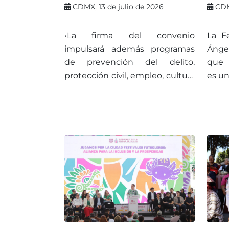
PUNTO DALIA PARA
FER
CDMX, 13 de julio de 2026
CDM
PROTEGER A LAS MUJERES
20
FLO
•La firma del convenio
La F
LA
impulsará además programas
Ánge
COM
de prevención del delito,
que 
protección civil, empleo, cultura
es un
y bienestar comunitario.
iden
conv
esa p
Obreg
inaug
embl
este
cult
artís
y, po
la p