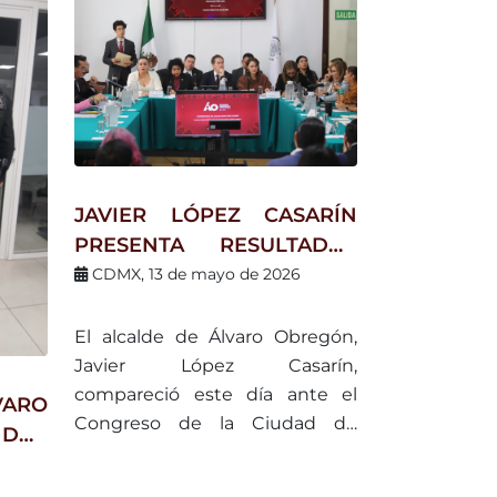
JAVIER LÓPEZ CASARÍN
PRESENTA RESULTADOS
EN SEGURIDAD, OBRA
CDMX, 13 de mayo de 2026
PÚBLICA Y
SOSTENIBILIDAD EN
El alcalde de Álvaro Obregón,
ÁLVARO OBREGÓN
Javier López Casarín,
compareció este día ante el
ARO
Congreso de la Ciudad de
 DOS
México para presentar los
OR
principales resultados de su
RED