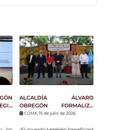
GÓN
ALCALDÍA ÁLVARO
EGIA
OBREGÓN FORMALIZA
AJAN
CONVENIOS CON PNUD
CDMX, 15 de julio de 2026
ALTO
PARA COMBATE A LA
A LA
POBREZA
y los
•El acuerdo también beneficiará