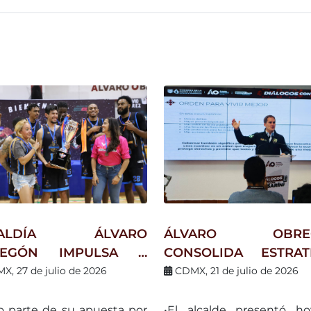
CALDÍA ÁLVARO
ÁLVARO OBRE
REGÓN IMPULSA A
CONSOLIDA ESTRAT
ENES
DE SEGURIDAD: B
X, 27 de julio de 2026
CDMX, 21 de julio de 2026
QUETBOLISTAS CON
10% LOS DELITOS DE 
TRENAMIENTO DE
IMPACTO Y REGISTR
 parte de su apuesta por
•El alcalde presentó ho