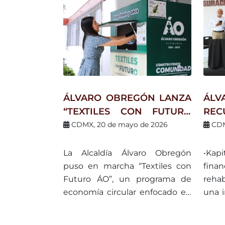
ÁLVARO OBREGÓN LANZA
ÁL
“TEXTILES CON FUTURO
RE
AO” PARA RECICLAR ROPA
HI
CDMX, 20 de mayo de 2026
CDM
Y EVITAR RESIDUOS EN
PAT
BARRANCAS Y ZONAS
DE
La Alcaldía Álvaro Obregón
•Kap
AMBIENTALES
ES
puso en marcha “Textiles con
fin
BIE
Futuro ÁO”, un programa de
rehab
economía circular enfocado en
una i
el acopio, reúso y reciclaje de
pesos
textiles, con el objetivo de