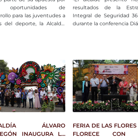
IFF MORGAN,
MAYOR REDUCCIÓ
ir oportunidades de
resultados de la Estra
UGADOR DE LA NBA
HOMICIDIOS DOLOSO
rollo para las juventudes a
Integral de Seguridad 3
s del deporte, la Alcaldía
LA CDMX
durante la conferencia Di
ro Obregón impulsó una
con Casarín.
za con el exjugador de la
y embajador global de la
BA, Cliff Morgan, para que
óvenes basquetbolistas de
emarcación participen en
rso de preparación de alto
el con especialistas
nacionales.
CALDÍA ÁLVARO
FERIA DE LAS FLORES
EGÓN INAUGURA LA
FLORECE CON 