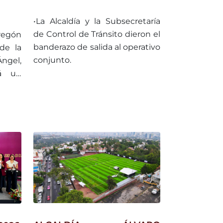
 MÁS
NUEVAS FACULTADES DE
ES Y
TRÁNSITO PARA POLICÍAS
•La Alcaldía y la Subsecretaría
OMO
AUXILIARES
de Control de Tránsito dieron el
regón
O
banderazo de salida al operativo
de la
conjunto.
Ángel,
á un
eunir
ades
y, por
ación
 país