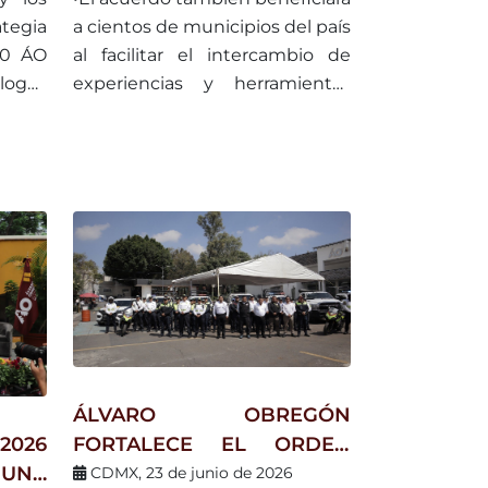
N DE
tegia
a cientos de municipios del país
S EN
60 ÁO
al facilitar el intercambio de
álogos
experiencias y herramientas
para fortalecer los gobiernos
locales.
ÁLVARO OBREGÓN
 2026
FORTALECE EL ORDEN
UNA
VIAL Y LA SEGURIDAD CON
CDMX, 23 de junio de 2026