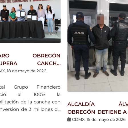
VARO OBREGÓN
CUPERA CANCHA
STÓRICA EN SAN
X, 18 de mayo de 2026
RICIO Y FORTALECE EL
PORTE COMO
ital Grupo Financiero
TRATEGIA DE
anció al 100% la
NESTAR Y PREVENCIÓN
ilitación de la cancha con
ALCALDÍA ÁLV
nversión de 3 millones de
OBREGÓN DETIENE A
.
HOMBRES P
CDMX, 15 de mayo de 2026
MANIPULAR LA 