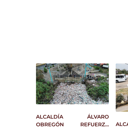
reducir residuos, evitar
contaminación en barrancas y
promover prácticas
sustentables dentro de la
demarcación.
ALCALDÍA ÁLVARO
AL
OBREGÓN REFUERZA