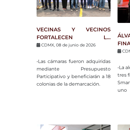
VECINAS Y VECINOS
ÁL
FORTALECEN LA
FIN
SEGURIDAD EN ÁLVARO
CDMX, 08 de junio de 2026
SMA
CDM
OBREGÓN CON 209
PO
NUEVAS CÁMARAS
•Las cámaras fueron adquiridas
“B
•La a
CONECTADAS A BASE
mediante Presupuesto
RES
tres 
PLATA
Participativo y beneficiarán a 18
GRA
Smar
colonias de la demarcación.
uno
impo
urban