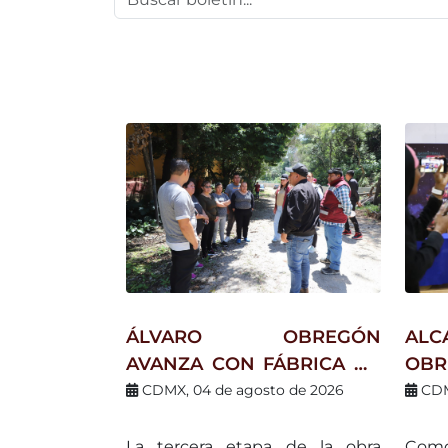
ÁLVARO OBREGÓN
AL
AVANZA CON FÁBRICA DE
OB
AGUA; INICIA NUEVA
JÓV
CDMX, 04 de agosto de 2026
CDM
ETAPA DEL COLECTOR EN
BAS
RÍO JALALPA
EN
La tercera etapa de la obra
Como