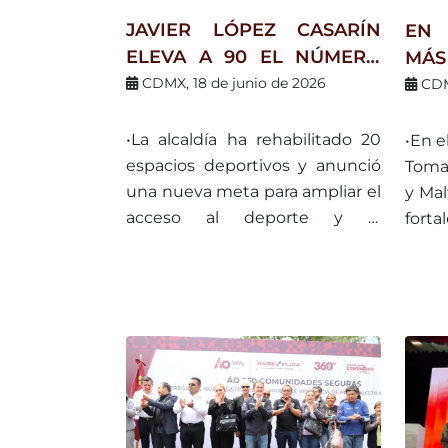
invit
JAVIER LÓPEZ CASARÍN
EN 
Marr
ELEVA A 90 EL NÚMERO
MÁS
DE CANCHAS
MAY
CDMX, 18 de junio de 2026
CDM
RECUPERADAS EN ÁLVARO
BIE
OBREGÓN RUMBO AL
ACO
•La alcaldía ha rehabilitado 20
•En e
MUNDIAL 2026
espacios deportivos y anunció
Toma
una nueva meta para ampliar el
y Mal
acceso al deporte y la
for
convivencia comunitaria.
pre
prom
las p