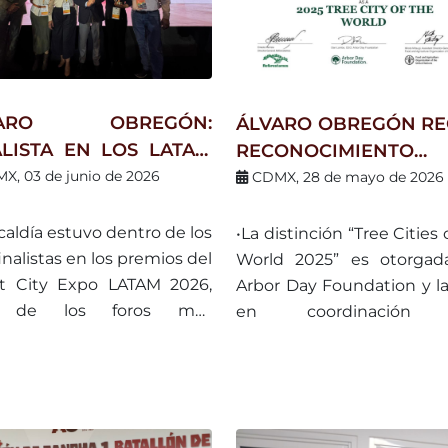
VARO OBREGÓN:
ÁLVARO OBREGÓN RE
ALISTA EN LOS LATAM
RECONOCIMIENTO
RT CITY AWARDS 2026
INTERNACIONAL PO
X, 03 de junio de 2026
CDMX, 28 de mayo de 2026
R SU PROYECTO
COMPROMISO AMBIE
ARRANCAS ÁO:
Y PROTECCIÓN 
lcaldía estuvo dentro de los
•La distinción “Tree Cities 
TAURACIÓN DE SU
ARBOLADO URBANO
finalistas en los premios del
World 2025” es otorgad
NDEZA”
t City Expo LATAM 2026,
Arbor Day Foundation y l
 de los foros más
en coordinación
rtantes de innovación
Reforestemos México.
a de América Latina.