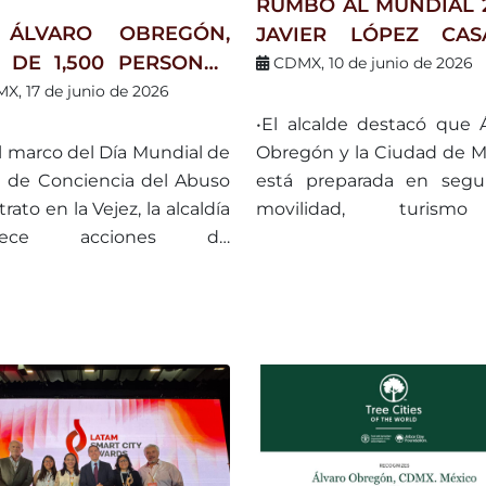
RUMBO AL MUNDIAL 2
ado de honor: el Reino de
ÁLVARO OBREGÓN,
JAVIER LÓPEZ CAS
uecos.
 DE 1,500 PERSONAS
LLAMA A VIVIR LA FI
CDMX, 10 de junio de 2026
ORES ENCUENTRAN
DEL FUTBOL COMO
X, 17 de junio de 2026
NESTAR, COMUNIDAD Y
OPORTUNIDAD
•El alcalde destacó que 
MPAÑAMIENTO
DESARROLL
Obregón y la Ciudad de M
l marco del Día Mundial de
ENCUENTRO CON
está preparada en segur
 de Conciencia del Abuso
MUNDO
movilidad, turis
trato en la Vejez, la alcaldía
infraestructura para rec
talece acciones de
millones de visitantes.
vención, inclusión y
oción de los derechos de
ersonas mayores.